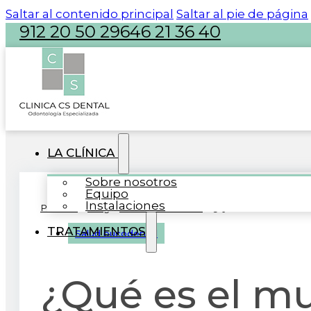
Saltar al contenido principal
Saltar al pie de página
912 20 50 29
646 21 36 40
atencion@clinicacsdental.com
LA CLÍNICA
Sobre nosotros
Equipo
Instalaciones
Portada
»
Blog
»
Salud bucodental
»
¿Qué es el mucocele
TRATAMIENTOS
Salud bucodental
¿Qué es el m