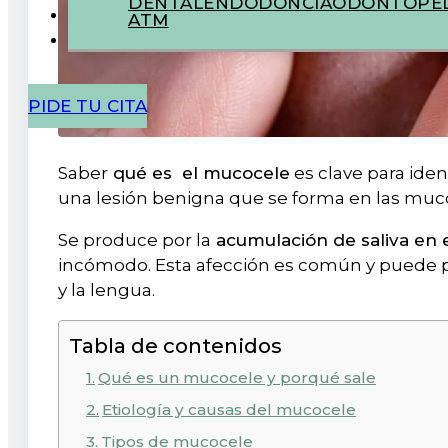
DENTAL
ENDODONCIA
ODONTOPED
ATM
PIDE TU CITA
Saber
qué es el mucocele
es clave para iden
una lesión benigna que se forma en las muco
Se produce por la
acumulación de saliva en e
incómodo. Esta afección es común y puede pre
y la lengua.
Tabla de contenidos
Qué es un mucocele y porqué sale
Etiología y causas del mucocele
Tipos de mucocele