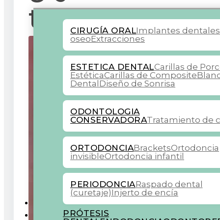
trata?
CIRUGÍA ORAL
Implantes dentale
oseo
Extracciones
ESTETICA DENTAL
Carillas de Por
Estética
Carillas de Composite
Blan
Dental
Diseño de Sonrisa
ODONTOLOGIA
CONSERVADORA
Tratamiento de c
ORTODONCIA
Brackets
Ortodoncia
invisible
Ortodoncia infantil
PERIODONCIA
Raspado dental
(curetaje)
Injerto de encía
COLABORADORES
PRÓTESIS
BLOG