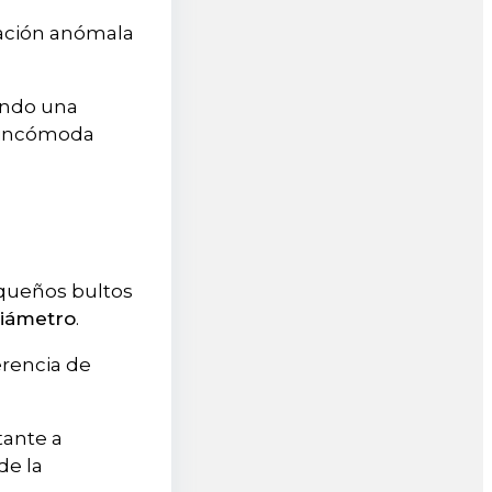
ación anómala
ando una
r incómoda
pequeños bultos
diámetro
.
ferencia de
tante a
de la