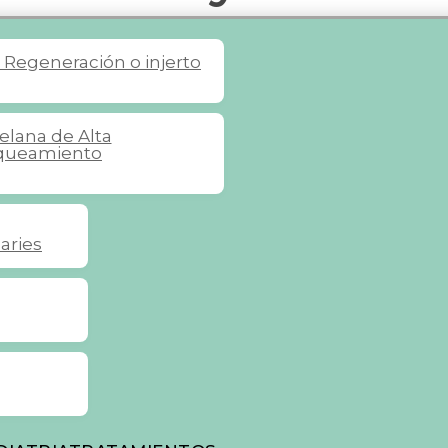
s
Regeneración o injerto
celana de Alta
queamiento
aries