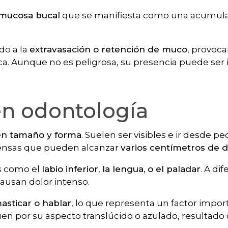
 mucosa bucal
que se manifiesta como una acumul
do a la
extravasación o retención de muco
, provoc
boca. Aunque no es peligrosa, su presencia puede se
n odontología
en tamaño y forma
. Suelen ser visibles e ir desde 
ensas que pueden alcanzar
varios centímetros de 
s como el
labio inferior, la lengua, o el paladar
. A di
causan dolor intenso.
asticar o hablar
, lo que representa un factor impor
uen por su aspecto translúcido o azulado, resultado 