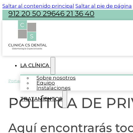
Saltar al contenido principal
Saltar al pie de página
912 20 50 29
646 21 36 40
atencion@clinicacsdental.com
LA CLÍNICA
Sobre nosotros
Portada
»
Política de privacidad
Equipo
Instalaciones
POLÍTICA DE PR
TRATAMIENTOS
Aquí encontrarás tod