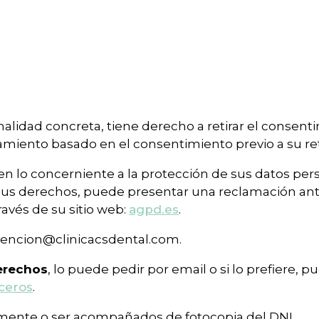
nalidad concreta, tiene derecho a retirar el consen
atamiento basado en el consentimiento previo a su ret
en lo concerniente a la protección de sus datos pe
e sus derechos, puede presentar una reclamación ant
avés de su sitio web:
agpd.es
.
 atencion@clinicacsdental.com.
derechos
, lo puede pedir por email o si lo prefiere, 
ceros
.
amente o ser acompañados de fotocopia del DNI.