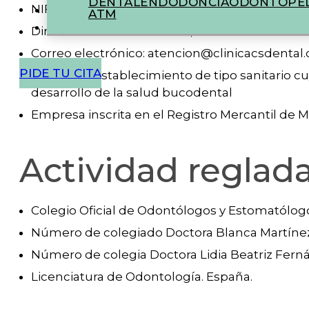
DENTAL
ENDODONCIA
ODONTOPED
NIF/CIF: B42969667
ATM
Dirección: Calle de Canillas, 100 – Madrid
Correo electrónico: atencion@clinicacsdental
PIDE TU CITA
Actividad: Establecimiento de tipo sanitario cuy
desarrollo de la salud bucodental
Empresa inscrita en el Registro Mercantil de M
Actividad reglad
Colegio Oficial de Odontólogos y Estomatólog
Número de colegiado Doctora Blanca Martínez
Número de colegia Doctora Lidia Beatriz Fernán
Licenciatura de Odontología. España.