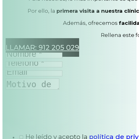
Por ello, la
primera visita a nuestra clíni
Además, ofrecemos
facilid
Rellena este 
LLAMAR: 912 205 029
He leído y acepto la
política de pri