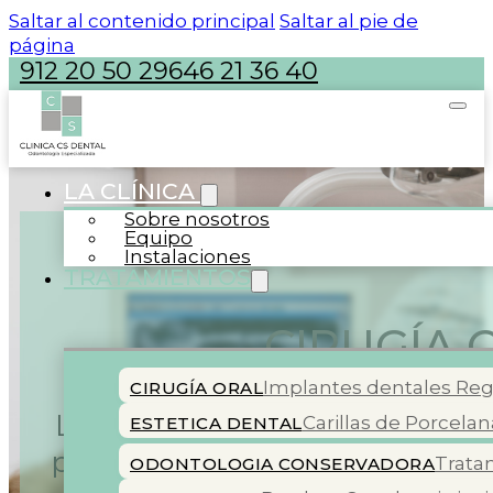
Saltar al contenido principal
Saltar al pie de
página
912 20 50 29
646 21 36 40
LA CLÍNICA
Sobre nosotros
Equipo
Instalaciones
TRATAMIENTOS
CIRUGÍA 
Implantes dentales
Reg
CIRUGÍA ORAL
La cirugía oral se centra en di
Carillas de Porcelan
ESTETICA DENTAL
precisas. Contamos con un equi
Trata
ODONTOLOGIA CONSERVADORA