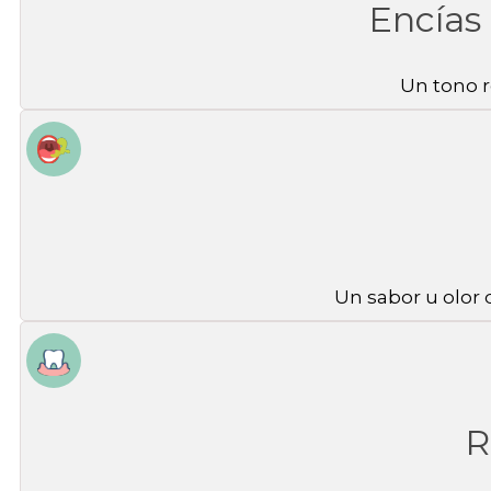
Encías
Un tono r
Un sabor u olor 
R