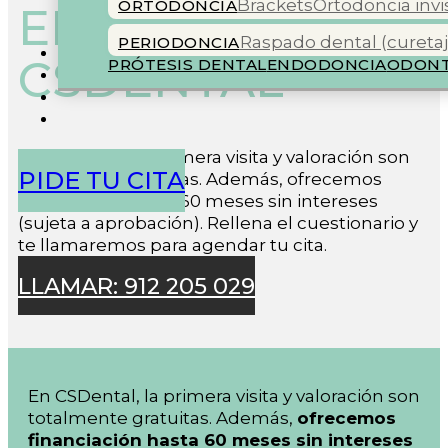
Brackets
Ortodoncia invi
ORTODONCIA
EN CLÍNICA
Raspado dental (curetaj
PERIODONCIA
COLABORADORES
CSDENTAL
PRÓTESIS DENTAL
ENDODONCIA
ODONT
BLOG
En CSDental, la primera visita y valoración son
PIDE TU CITA
totalmente gratuitas. Además, ofrecemos
financiación hasta 60 meses sin intereses
(sujeta a aprobación). Rellena el cuestionario y
te llamaremos para agendar tu cita.
LLAMAR: 912 205 029
En CSDental, la primera visita y valoración son
totalmente gratuitas. Además,
ofrecemos
financiación hasta 60 meses sin intereses