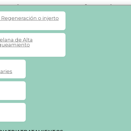
otivos y solucio
s
Regeneración o injerto
celana de Alta
queamiento
aries