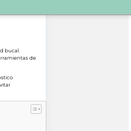
d bucal.
erramientas de
stico
itar