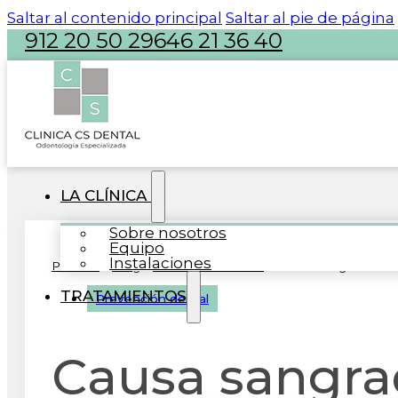
Saltar al contenido principal
Saltar al pie de página
912 20 50 29
646 21 36 40
atencion@clinicacsdental.com
LA CLÍNICA
Sobre nosotros
Equipo
Instalaciones
Portada
»
Blog
»
Prevención dental
»
Causa sangrado de e
TRATAMIENTOS
Prevención dental
Causa sangra