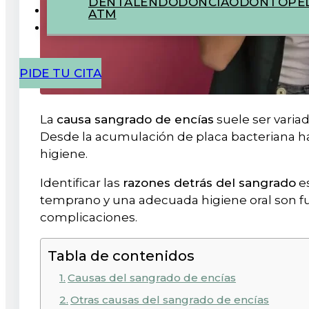
DENTAL
ENDODONCIA
ODONTOPED
ATM
PIDE TU CITA
La
causa sangrado de encías
suele ser variad
Desde la acumulación de placa bacteriana h
higiene.
Identificar las
razones detrás del sangrado
es
temprano y una adecuada higiene oral son f
complicaciones.
Tabla de contenidos
Causas del sangrado de encías
Otras causas del sangrado de encías