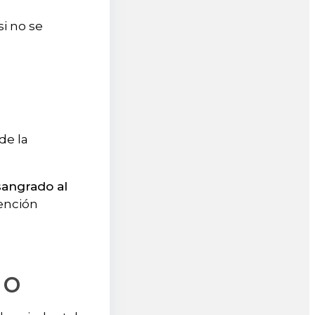
 si no se
 de la
sangrado al
tención
do