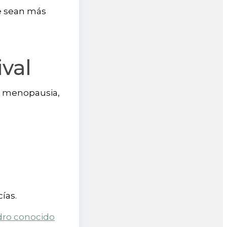
ue sean más
val
la menopausia,
cías.
dro conocido