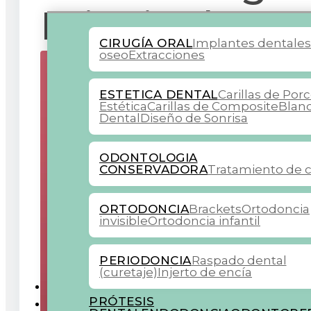
Principales m
CIRUGÍA ORAL
Implantes dentale
oseo
Extracciones
ESTETICA DENTAL
Carillas de Por
Estética
Carillas de Composite
Blan
Dental
Diseño de Sonrisa
ODONTOLOGIA
CONSERVADORA
Tratamiento de c
ORTODONCIA
Brackets
Ortodoncia
invisible
Ortodoncia infantil
PERIODONCIA
Raspado dental
(curetaje)
Injerto de encía
COLABORADORES
PRÓTESIS
BLOG