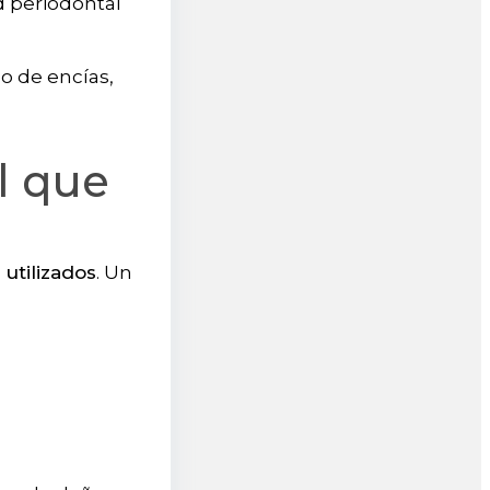
 periodontal
do de encías,
l que
 utilizados
. Un