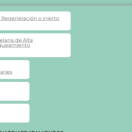
s
Regeneración o injerto
celana de Alta
queamiento
aries
Martínez 
Calvo