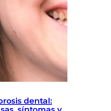
orosis dental:
sas, síntomas y