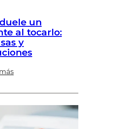
duele un
te al tocarlo:
sas y
uciones
 más