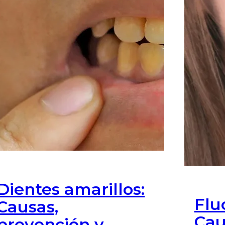
Dientes amarillos:
Flu
Causas,
Cau
prevención y