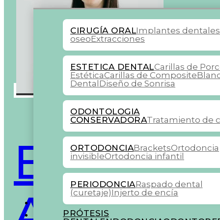
CIRUGÍA ORAL
Implantes dentale
oseo
Extracciones
ESTETICA DENTAL
Carillas de Por
Estética
Carillas de Composite
Blan
Dental
Diseño de Sonrisa
ODONTOLOGIA
CONSERVADORA
Tratamiento de c
Blanca 
ORTODONCIA
Brackets
Ortodoncia
invisible
Ortodoncia infantil
PERIODONCIA
Raspado dental
Aguirre 
(curetaje)
Injerto de encía
COLABORADORES
PRÓTESIS
BLOG