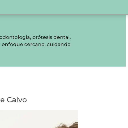
odontología, prótesis dental,
n un enfoque cercano, cuidando
e Calvo