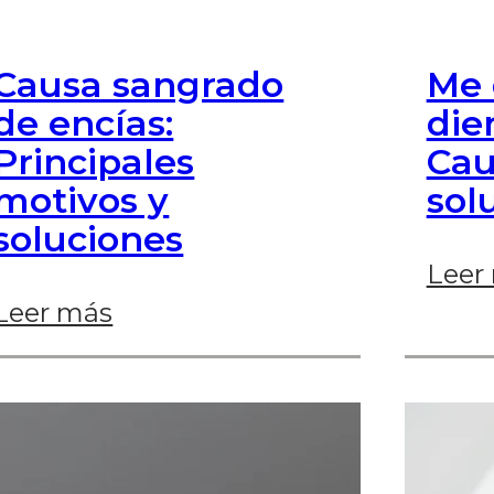
Causa sangrado
Me 
de encías:
dien
Principales
Cau
motivos y
sol
soluciones
Leer
Leer más