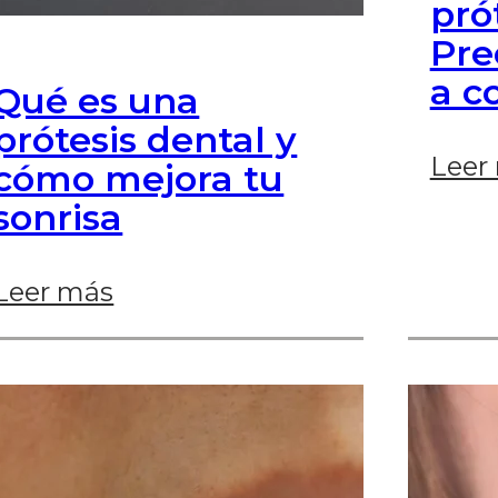
pró
Pre
a c
Qué es una
prótesis dental y
Leer
cómo mejora tu
sonrisa
Leer más