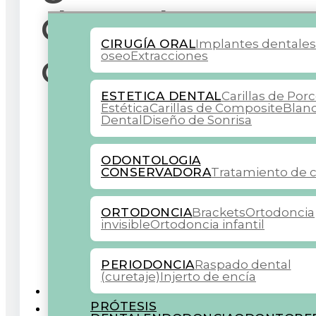
dental? Descu
CIRUGÍA ORAL
Implantes dentale
cuidados
oseo
Extracciones
ESTETICA DENTAL
Carillas de Por
Estética
Carillas de Composite
Blan
Dental
Diseño de Sonrisa
ODONTOLOGIA
CONSERVADORA
Tratamiento de c
ORTODONCIA
Brackets
Ortodoncia
invisible
Ortodoncia infantil
PERIODONCIA
Raspado dental
(curetaje)
Injerto de encía
COLABORADORES
PRÓTESIS
BLOG