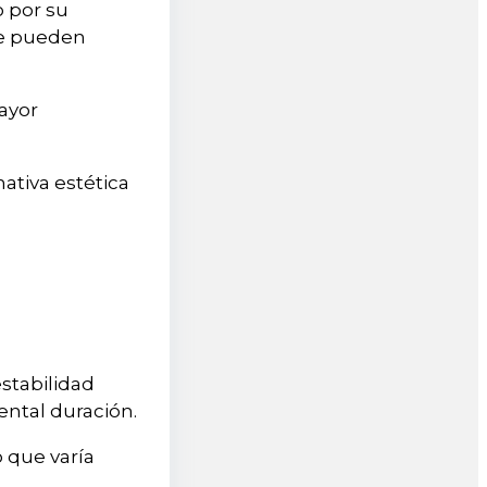
o por su
 pueden
ayor
nativa estética
estabilidad
ental duración.
 que varía