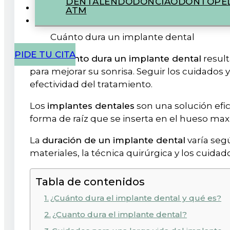
DENTAL
ENDODONCIA
ODONTOPED
ATM
Cuánto dura un implante dental
PIDE TU CITA
Saber
cuánto dura un implante dental
result
para mejorar su sonrisa. Seguir los cuidados
efectividad del tratamiento.
Los
implantes dentales
son una solución efi
forma de raíz que se inserta en el hueso maxi
La
duración de un implante dental
varía segú
materiales, la técnica quirúrgica y los cuida
Tabla de contenidos
¿Cuánto dura el implante dental y qué es?
¿Cuanto dura el implante dental?