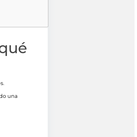
 qué
es.
ndo una