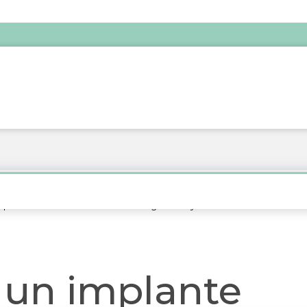
mplante dental? Descubre su longevidad y cuidados
 un implante