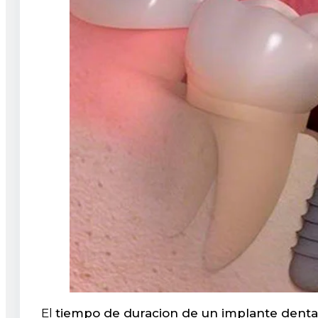
El
tiempo de duracion de un implante denta