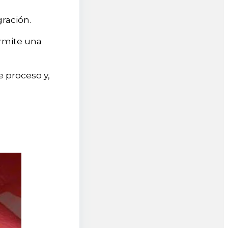
gración.
ermite una
e proceso y,