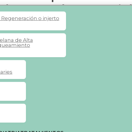
bre su longevi
s
Regeneración o injerto
celana de Alta
queamiento
aries