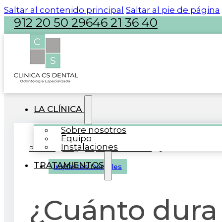
Saltar al contenido principal
Saltar al pie de página
912 20 50 29
646 21 36 40
atencion@clinicacsdental.com
LA CLÍNICA
Sobre nosotros
Equipo
Instalaciones
Portada
»
Blog
»
Implantes Dentales
»
¿Cuánto dura un i
TRATAMIENTOS
Implantes Dentales
¿Cuánto dura