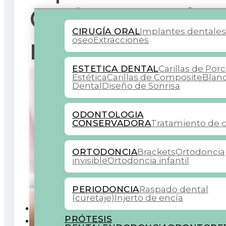
Guía completa
CIRUGÍA ORAL
Implantes dentale
más blanca
oseo
Extracciones
ESTETICA DENTAL
Carillas de Por
Estética
Carillas de Composite
Blan
Dental
Diseño de Sonrisa
ODONTOLOGIA
CONSERVADORA
Tratamiento de c
ORTODONCIA
Brackets
Ortodoncia
invisible
Ortodoncia infantil
PERIODONCIA
Raspado dental
(curetaje)
Injerto de encía
COLABORADORES
PRÓTESIS
BLOG