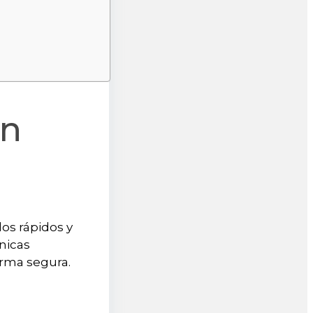
en
os rápidos y
cnicas
orma segura.