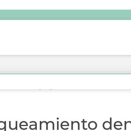
to dental: Guía completa para una sonrisa más blanca
nqueamiento den