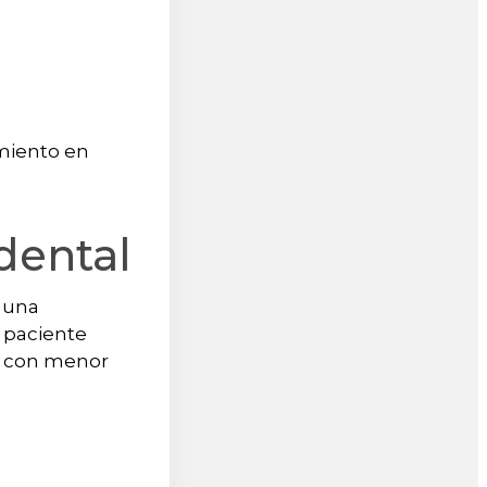
miento en
dental
o una
 paciente
to con menor