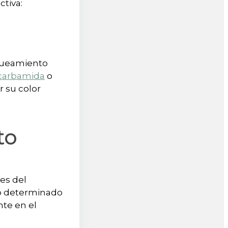
ctiva:
nqueamiento
 carbamida
o
r su color
to
es del
po determinado
nte en el