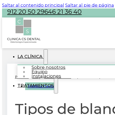
Saltar al contenido principal
Saltar al pie de página
912 20 50 29
646 21 36 40
atencion@clinicacsdental.com
LA CLÍNICA
Sobre nosotros
Equipo
Instalaciones
Portada
»
Blog
»
Estética Dental
»
Tipos de blanqueamien
TRATAMIENTOS
Estética Dental
Tipos de bla