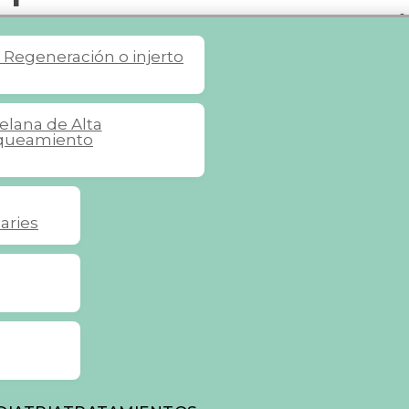
 para una sonr
s
Regeneración o injerto
celana de Alta
queamiento
aries