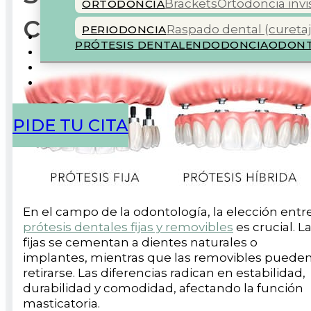
Brackets
Ortodoncia invi
ORTODONCIA
cuál elegir
Raspado dental (curetaj
PERIODONCIA
COLABORADORES
PRÓTESIS DENTAL
ENDODONCIA
ODONT
BLOG
PIDE TU CITA
En el campo de la odontología, la elección entr
prótesis dentales fijas y removibles
es crucial. L
fijas se cementan a dientes naturales o
implantes, mientras que las removibles puede
retirarse. Las diferencias radican en estabilidad,
durabilidad y comodidad, afectando la función
masticatoria.