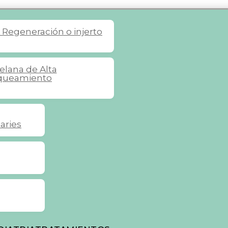
omas a tener en
s
Regeneración o injerto
celana de Alta
queamiento
aries