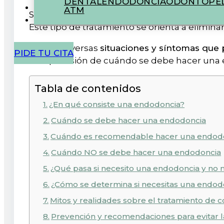
DENTAL
ENDODONCIA
ODONTOPED
ATM
Saber
cuándo hacer una endodoncia
es clav
Este tipo de tratamiento se orienta a eliminar
Existen diversas
situaciones y síntomas que 
PIDE TU CITA
comprensión de cuándo se debe hacer una 
Tabla de contenidos
¿En qué consiste una endodoncia?
Cuándo se debe hacer una endodoncia
Cuándo es recomendable hacer una endodo
Cuándo NO se debe hacer una endodoncia
¿Qué pasa si necesito una endodoncia y no 
¿Cómo se determina si necesitas una endod
Mitos y realidades sobre el tratamiento de 
Prevención y recomendaciones para evitar 