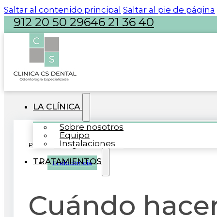
Saltar al contenido principal
Saltar al pie de página
912 20 50 29
646 21 36 40
atencion@clinicacsdental.com
LA CLÍNICA
Sobre nosotros
Equipo
Instalaciones
Portada
»
Blog
»
Endodoncia
»
Cuándo hacer una endodon
TRATAMIENTOS
Endodoncia
Cuándo hacer