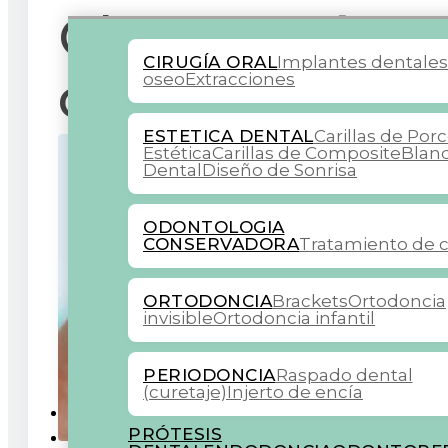
Claves y sínt
CIRUGÍA ORAL
Implantes dentale
cuenta
oseo
Extracciones
ESTETICA DENTAL
Carillas de Por
Estética
Carillas de Composite
Blan
Dental
Diseño de Sonrisa
ODONTOLOGIA
CONSERVADORA
Tratamiento de c
ORTODONCIA
Brackets
Ortodoncia
invisible
Ortodoncia infantil
PERIODONCIA
Raspado dental
(curetaje)
Injerto de encía
COLABORADORES
PRÓTESIS
BLOG