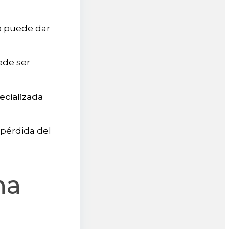
ro puede dar
ede ser
ecializada
a pérdida del
na