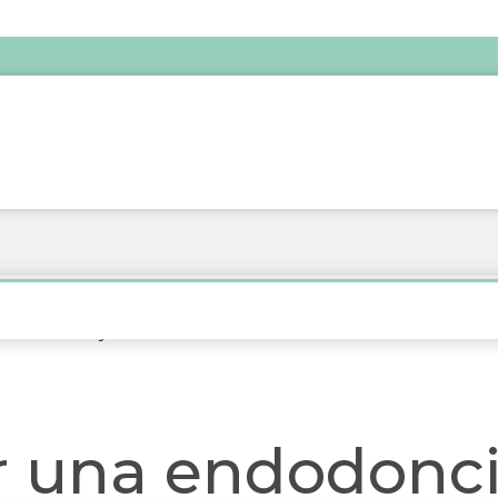
cia: Claves y síntomas a tener en cuenta
 una endodonci