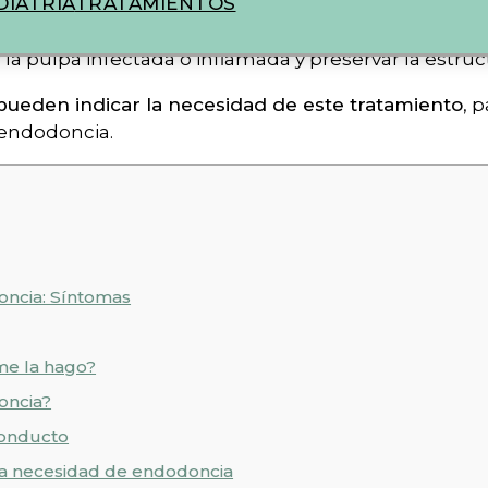
IATRIA
TRATAMIENTOS
e para evitar complicaciones mayores en la salud y e
 la pulpa infectada o inflamada y preservar la estruc
pueden indicar la necesidad de este tratamiento
, p
endodoncia.
ncia: Síntomas
me la hago?
oncia?
conducto
la necesidad de endodoncia