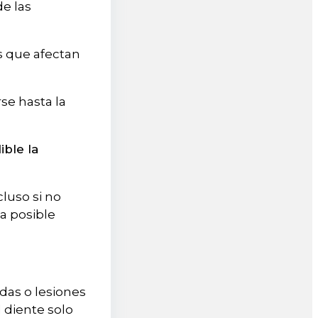
de las
s que afectan
se hasta la
ble la
cluso si no
a posible
das o lesiones
l diente solo