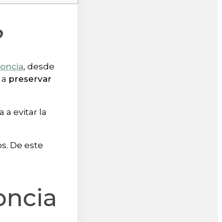
?
oncia
, desde
o a
preservar
 a evitar la
os. De este
oncia