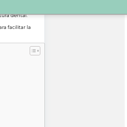
stética dental.
tura dental.
ara facilitar la