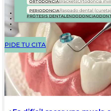
Brackets
Ortodoncia invi
ORTODONCIA
Raspado dental (curetaj
PERIODONCIA
COLABORADORES
PRÓTESIS DENTAL
ENDODONCIA
ODONT
BLOG
PIDE TU CITA