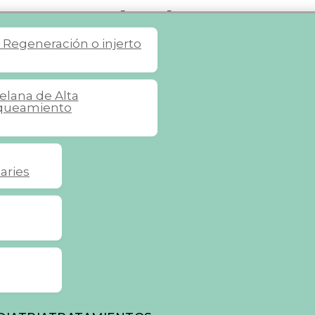
6: todo lo que
s
Regeneración o injerto
er
celana de Alta
queamiento
aries