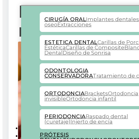
España en 202
CIRUGÍA ORAL
Implantes dentale
necesitas sab
oseo
Extracciones
ESTETICA DENTAL
Carillas de Por
Estética
Carillas de Composite
Blan
Dental
Diseño de Sonrisa
ODONTOLOGIA
CONSERVADORA
Tratamiento de c
ORTODONCIA
Brackets
Ortodoncia
invisible
Ortodoncia infantil
PERIODONCIA
Raspado dental
(curetaje)
Injerto de encía
COLABORADORES
PRÓTESIS
BLOG