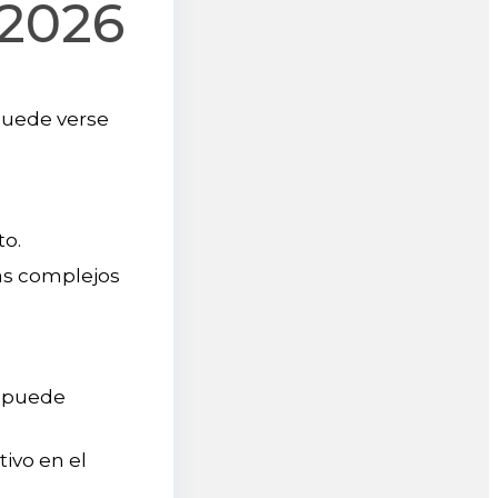
 2026
 puede verse
to.
ás complejos
, puede
tivo en el