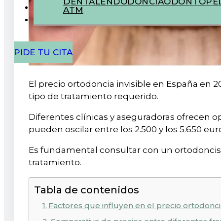
DENTAL
ENDODONCIA
ODONTOPED
ATM
PIDE TU CITA
El precio ortodoncia invisible en España en 2
tipo de tratamiento requerido.
Diferentes clínicas y aseguradoras ofrecen o
pueden oscilar entre los 2.500 y los 5.650 eur
Es fundamental consultar con un ortodoncist
tratamiento.
Tabla de contenidos
Factores que influyen en el precio ortodonci