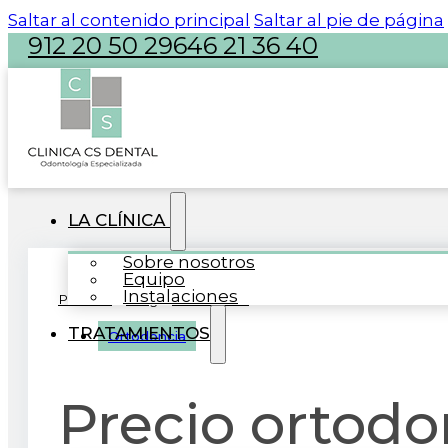
Saltar al contenido principal
Saltar al pie de página
912 20 50 29
646 21 36 40
atencion@clinicacsdental.com
LA CLÍNICA
Sobre nosotros
Equipo
Instalaciones
Portada
»
Blog
»
Ortodoncia
»
Precio ortodoncia invisibl
TRATAMIENTOS
Ortodoncia
Precio ortodon