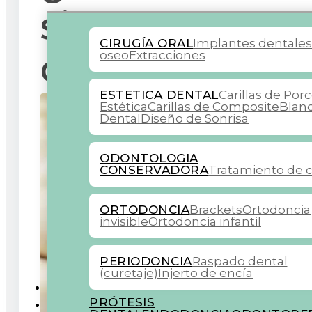
siempre?: Con
CIRUGÍA ORAL
Implantes dentale
de usarlos
oseo
Extracciones
ESTETICA DENTAL
Carillas de Por
Estética
Carillas de Composite
Blan
Dental
Diseño de Sonrisa
ODONTOLOGIA
CONSERVADORA
Tratamiento de c
ORTODONCIA
Brackets
Ortodoncia
invisible
Ortodoncia infantil
PERIODONCIA
Raspado dental
(curetaje)
Injerto de encía
COLABORADORES
PRÓTESIS
BLOG