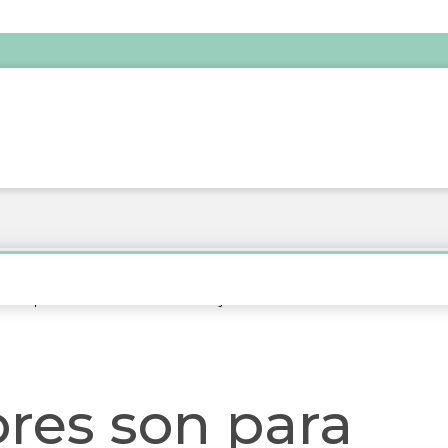
 siempre?: Consecuencias de dejar de usarlos
res son para