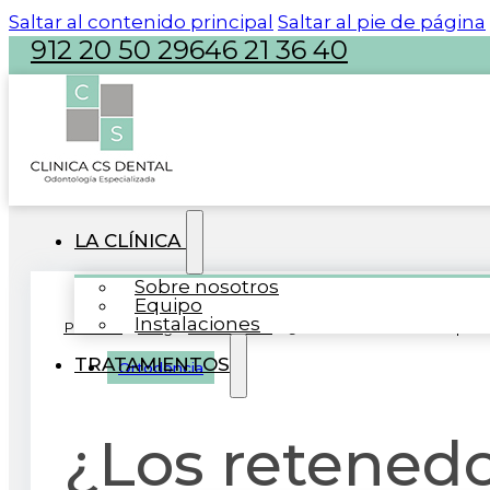
Saltar al contenido principal
Saltar al pie de página
912 20 50 29
646 21 36 40
atencion@clinicacsdental.com
LA CLÍNICA
Sobre nosotros
Equipo
Instalaciones
Portada
»
Blog
»
Ortodoncia
»
¿Los retenedores son para
TRATAMIENTOS
Ortodoncia
¿Los retenedo