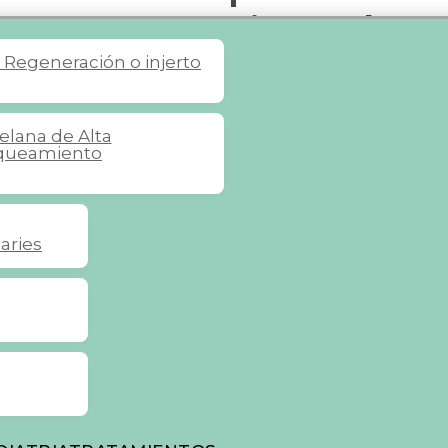
secuencias de 
s
Regeneración o injerto
celana de Alta
queamiento
aries