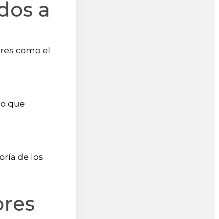
dos a
ores como el
no que
oría de los
ores